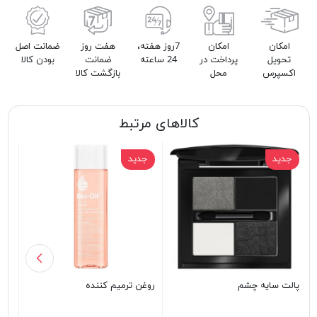
امکان
امکان
7روز هفته،
هفت روز
ضمانت اصل
تحویل
پرداخت در
24 ساعته
ضمانت
بودن کالا
اکسپرس
محل
بازگشت کالا
کالاهای مرتبط
جدید
جدید
ج
پالت سایه چشم
روغن ترمیم کننده
پال