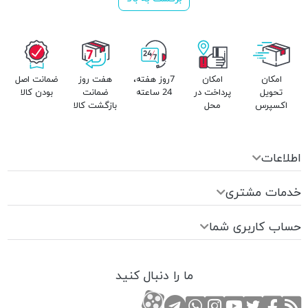
امکان
امکان
7روز هفته،
هفت روز
ضمانت اصل
تحویل
پرداخت در
24 ساعته
ضمانت
بودن کالا
اکسپرس
محل
بازگشت کالا
اطلاعات
خدمات مشتری
حساب کاربری شما
ما را دنبال کنید
RSS
صفحه تویتر
صفحه فیسبوک
کانال یوتوب
کانال تلگرام
صفحه اینستاگرام
کانال آپارات
تماس با واتس اپ