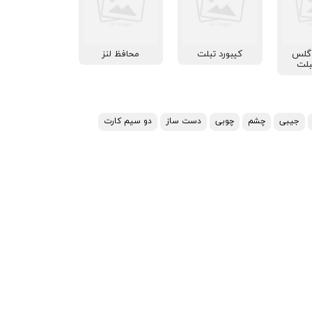
 گلس
کیبورد تبلت
محافظ لنز
بلت
جیبی
چشم
چوبی
دست ساز
دو سیم کارت