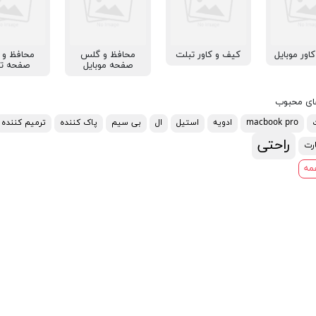
اور موبایل
کیف و کاور تبلت
محافظ و گلس
محافظ و
صفحه موبایل
صفحه ت
ای محبوب
macbook pro
ادویه
استیل
ال
بی سیم
پاک کننده
ترمیم کننده
راحتی
رت
مه