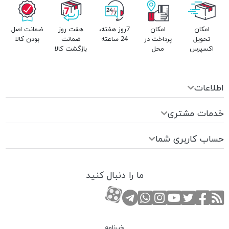
امکان
امکان
7روز هفته،
هفت روز
ضمانت اصل
تحویل
پرداخت در
24 ساعته
ضمانت
بودن کالا
اکسپرس
محل
بازگشت کالا
اطلاعات
خدمات مشتری
حساب کاربری شما
ما را دنبال کنید
RSS
صفحه تویتر
صفحه فیسبوک
کانال یوتوب
کانال تلگرام
صفحه اینستاگرام
کانال آپارات
تماس با واتس اپ
خبرنامه