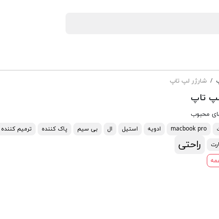
پ
شارژر لپ تاپ
لپ تاپ
ای محبوب
macbook pro
ادویه
استیل
ال
بی سیم
پاک کننده
ترمیم کننده
راحتی
رت
مه