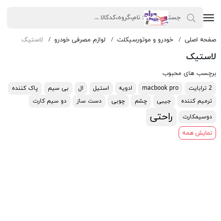
صفحه اصلی
خودرو و موتورسیکلت
لوازم مصرفی خودرو
لاستیک
لاستیک
برچسب های محبوب
2 ترابایت
macbook pro
ادویه
استیل
ال
بی سیم
پاک کننده
ترمیم کننده
جیبی
چشم
چوبی
دست ساز
دو سیم کارت
راحتی
دوسیمکارت
نمایش همه