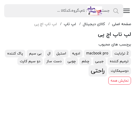
صفحه اصلی
کالای دیجیتال
لپ تاپ
لپ تاپ اچ پی
لپ تاپ اچ پی
برچسب های محبوب
2 ترابایت
macbook pro
ادویه
استیل
ال
بی سیم
پاک کننده
ترمیم کننده
جیبی
چشم
چوبی
دست ساز
دو سیم کارت
راحتی
دوسیمکارت
نمایش همه