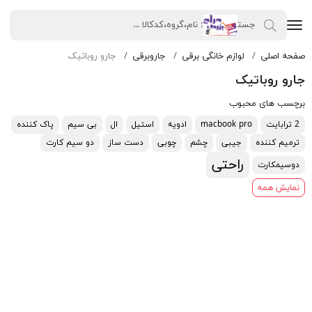
صفحه اصلی
لوازم خانگی برقی
جاروبرقی
جارو روباتیک
جارو روباتیک
برچسب های محبوب
2 ترابایت
macbook pro
ادویه
استیل
ال
بی سیم
پاک کننده
ترمیم کننده
جیبی
چشم
چوبی
دست ساز
دو سیم کارت
راحتی
دوسیمکارت
نمایش همه