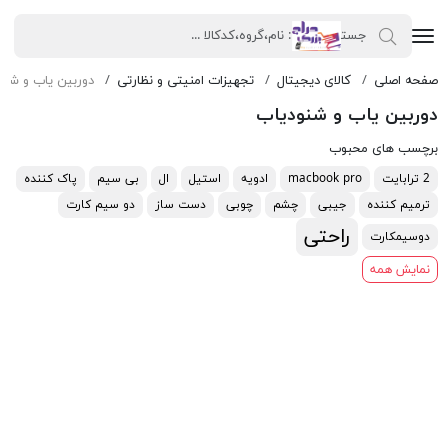
صفحه اصلی
کالای دیجیتال
تجهیزات امنیتی و نظارتی
دوربین یاب و شنو
دوربین یاب و شنودیاب
برچسب های محبوب
2 ترابایت
macbook pro
ادویه
استیل
ال
بی سیم
پاک کننده
ترمیم کننده
جیبی
چشم
چوبی
دست ساز
دو سیم کارت
راحتی
دوسیمکارت
نمایش همه