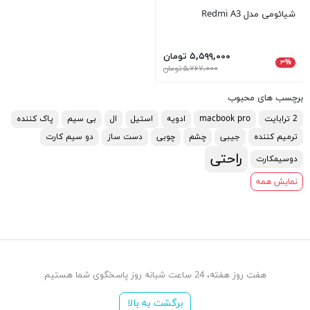
شیائومی مدل Redmi A3
۵,۵۹۹,۰۰۰ تومان
۳%
۵,۷۶۷,۰۰۰ تومان
برچسب های محبوب
2 ترابایت
macbook pro
ادویه
استیل
ال
بی سیم
پاک کننده
ترمیم کننده
جیبی
چشم
چوبی
دست ساز
دو سیم کارت
راحتی
دوسیمکارت
نمایش همه
هفت روز هفته، 24 ساعت شبانه روز پاسخگوی شما هستیم
برگشت به بالا