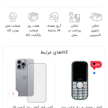
امکان
امکان
7روز هفته،
هفت روز
ضمانت اصل
تحویل
پرداخت در
24 ساعته
ضمانت
بودن کالا
اکسپرس
محل
بازگشت کالا
کالاهای مرتبط
جدید
ج
گوشی موبایل جی ال ایکس مدل
گلس فول گوشی اپل آیفون 16
ایپد