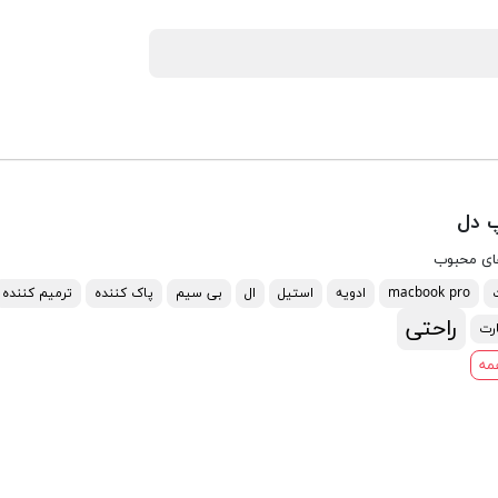
 دل
ای محبوب
macbook pro
ادویه
استیل
ال
بی سیم
پاک کننده
ترمیم کننده
راحتی
رت
مه