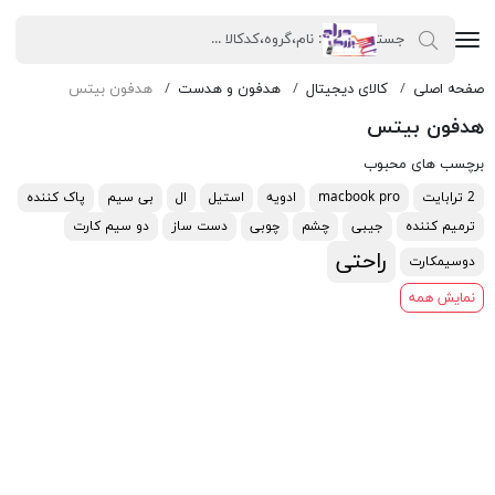
صفحه اصلی
کالای دیجیتال
هدفون و هدست
هدفون بیتس
هدفون بیتس
برچسب های محبوب
2 ترابایت
macbook pro
ادویه
استیل
ال
بی سیم
پاک کننده
ترمیم کننده
جیبی
چشم
چوبی
دست ساز
دو سیم کارت
راحتی
دوسیمکارت
نمایش همه