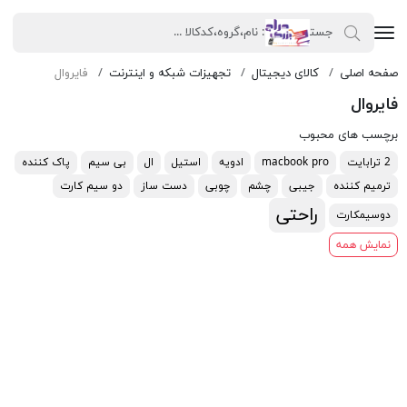
صفحه اصلی
کالای دیجیتال
تجهیزات شبکه و اینترنت
فایروال
فایروال
برچسب های محبوب
2 ترابایت
macbook pro
ادویه
استیل
ال
بی سیم
پاک کننده
ترمیم کننده
جیبی
چشم
چوبی
دست ساز
دو سیم کارت
راحتی
دوسیمکارت
نمایش همه