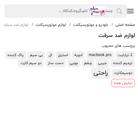
صفحه اصلی
خودرو و موتورسیکلت
لوازم موتورسیکلت
لوازم ضد سرقت
لوازم ضد سرقت
برچسب های محبوب
2 ترابایت
macbook pro
ادویه
استیل
ال
بی سیم
پاک کننده
ترمیم کننده
جیبی
چشم
چوبی
دست ساز
دو سیم کارت
راحتی
دوسیمکارت
نمایش همه