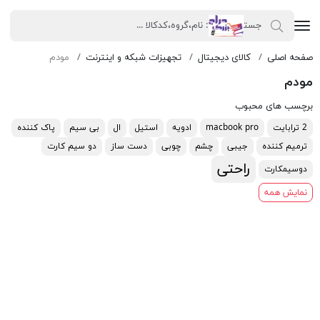
صفحه اصلی
کالای دیجیتال
تجهیزات شبکه و اینترنت
مودم
مودم
برچسب های محبوب
2 ترابایت
macbook pro
ادویه
استیل
ال
بی سیم
پاک کننده
ترمیم کننده
جیبی
چشم
چوبی
دست ساز
دو سیم کارت
راحتی
دوسیمکارت
نمایش همه