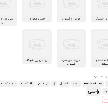
 و اسپیکر
موس و کیبورد
فلش مموری
سی دی و 
دی
 صفحه و
حروف برچسب
یو اس بی شبکه
بورد
کیبورد
ای محبوب
macbook pro
ادویه
استیل
ال
بی سیم
پاک کننده
ترمیم کننده
راحتی
رت
مه