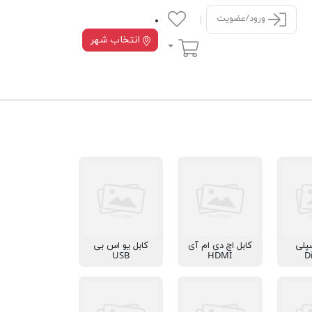
ورود/عضویت
انتخاب شهر
سبد خرید
پلی
کابل اچ دی ام آی
کابل یو اس بی
USB
HDMI
D