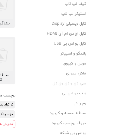
کیف لپ تاپ
استیکر لپ تاپ
بلندگو
کابل دیسپلی Display
کابل اچ دی ام آی HDMI
کابل یو اس بی USB
بلندگو و اسپیکر
موس و کیبورد
فلش مموری
محافظ
کی
سی دی و دی وی دی
هاب یو اس بی
برچسب ه
رم ریدر
2 ترابایت
محافظ صفحه و کیبورد
دوسیمکا
حروف برچسب کیبورد
نمایش ه
یو اس بی شبکه