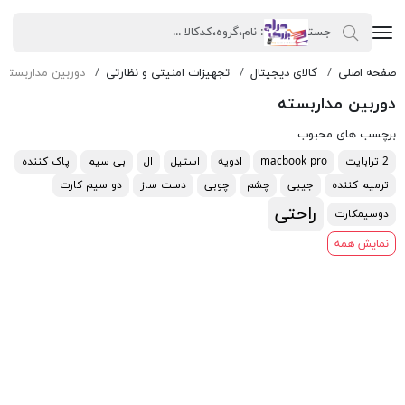
صفحه اصلی
کالای دیجیتال
تجهیزات امنیتی و نظارتی
دوربین مداربسته
دوربین مداربسته
برچسب های محبوب
2 ترابایت
macbook pro
ادویه
استیل
ال
بی سیم
پاک کننده
ترمیم کننده
جیبی
چشم
چوبی
دست ساز
دو سیم کارت
راحتی
دوسیمکارت
نمایش همه