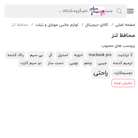
صفحه اصلی
کالای دیجیتال
لوازم جانبی موبایل و تبلت
محافظ لنز
محافظ لنز
برچسب های محبوب
2 ترابایت
macbook pro
ادویه
استیل
ال
بی سیم
پاک کننده
ترمیم کننده
جیبی
چشم
چوبی
دست ساز
دو سیم کارت
راحتی
دوسیمکارت
نمایش همه