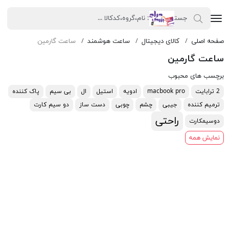
صفحه اصلی
کالای دیجیتال
ساعت هوشمند
ساعت گارمین
ساعت گارمین
برچسب های محبوب
2 ترابایت
macbook pro
ادویه
استیل
ال
بی سیم
پاک کننده
ترمیم کننده
جیبی
چشم
چوبی
دست ساز
دو سیم کارت
راحتی
دوسیمکارت
نمایش همه