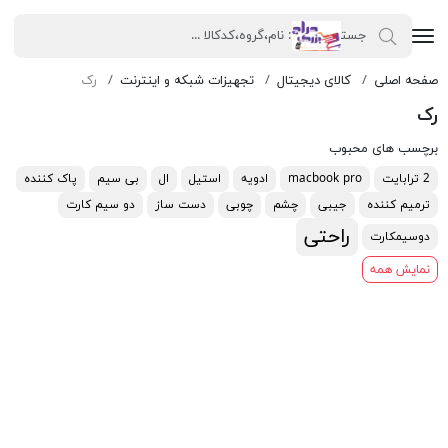
صفحه اصلی
کالای دیجیتال
تجهیزات شبکه و اینترنت
رک
رک
برچسب های محبوب
2 ترابایت
macbook pro
ادویه
استیل
ال
بی سیم
پاک کننده
ترمیم کننده
جیبی
چشم
چوبی
دست ساز
دو سیم کارت
راحتی
دوسیمکارت
نمایش همه