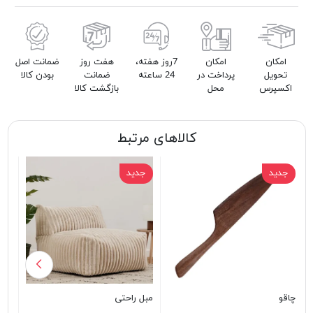
امکان
امکان
7روز هفته،
هفت روز
ضمانت اصل
تحویل
پرداخت در
24 ساعته
ضمانت
بودن کالا
اکسپرس
محل
بازگشت کالا
کالاهای مرتبط
جدید
جدید
ج
چاقو
مبل راحتی
صاف